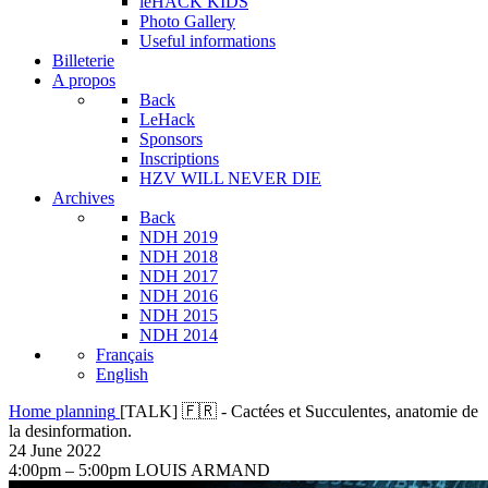
leHACK KIDS
Photo Gallery
Useful informations
Billeterie
A propos
Back
LeHack
Sponsors
Inscriptions
HZV WILL NEVER DIE
Archives
Back
NDH 2019
NDH 2018
NDH 2017
NDH 2016
NDH 2015
NDH 2014
Français
English
Home
planning
[TALK] 🇫🇷 - Cactées et Succulentes, anatomie de
la desinformation.
24
June
2022
4:00pm – 5:00pm
LOUIS ARMAND